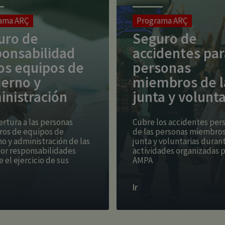
ama ARÇ
Programa ARÇ
uro de
Seguro de
ponsabilidad
accidentes par
os equipos de
personas
ierno y
miembros de l
inistración
junta y volunta
rtura a las personas
Cubre los accidentes per
os de equipos de
de las personas miembros
o y administración de las
junta y voluntarias durant
or responsabilidades
actividades organizadas p
 el ejercicio de sus
AMPA
Ir