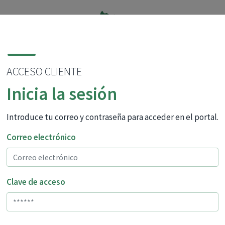
ACCESO CLIENTE
INICIO
(CURRENT)
NUESTROS SEGUROS
CONTACTO
Inicia la sesión
Introduce tu correo y contraseña para acceder en el portal.
al portal de
Correo electrónico
 AMPAs
Clave de acceso
lla de vuestros seguros. Los
 para responder a las