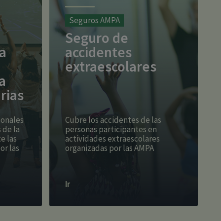
Seguros AMPA
Seguro de
a
accidentes
extraescolares
a
rias
sonales
Cubre los accidentes de las
 de la
personas participantes en
e las
actividades extraescolares
or las
organizadas por las AMPA
Ir