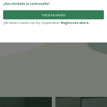
¿Has olvidado la contraseña?
os éticos y solidarios
sed Insurance), un distintivo
Inicia la sesión
 del mundo de los seguros.
¿No tienes cuenta con Arç Cooperativa?
Regístrate ahora.